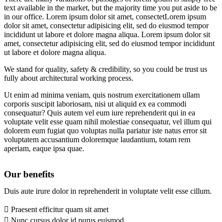
text available in the market, but the majority time you put aside to be
in our office. Lorem ipsum dolor sit amet, consectetLorem ipsum
dolor sit amet, consectetur adipisicing elit, sed do eiusmod tempor
incididunt ut labore et dolore magna aliqua. Lorem ipsum dolor sit
amet, consectetur adipisicing elit, sed do eiusmod tempor incididunt
ut labore et dolore magna aliqua.
We stand for quality, safety & credibility, so you could be trust us
fully about architectural working process.
Ut enim ad minima veniam, quis nostrum exercitationem ullam
corporis suscipit laboriosam, nisi ut aliquid ex ea commodi
consequatur? Quis autem vel eum iure reprehenderit qui in ea
voluptate velit esse quam nihil molestiae consequatur, vel illum qui
dolorem eum fugiat quo voluptas nulla pariatur iste natus error sit
voluptatem accusantium doloremque laudantium, totam rem
aperiam, eaque ipsa quae.
Our benefits
Duis aute irure dolor in reprehenderit in voluptate velit esse cillum.
Praesent efficitur quam sit amet
Nunc cursus dolor id purus euismod