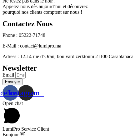
Ne restez pas dans le noir !
Appelez nous dès aujourd’hui et découvrez
pourquoi nos clients comptent sur nous !
Contactez Nous
Phone : 05222-71748
E-Mail : contact@lumipro.ma
Adress : 12-14 rue d’Oran, boulvard zerktouni 21100 Casablanaca
Newsletter
Email
Envoyer
acebook
Instagram
Open chat
LumiPro Service Client
Bonjour 👋