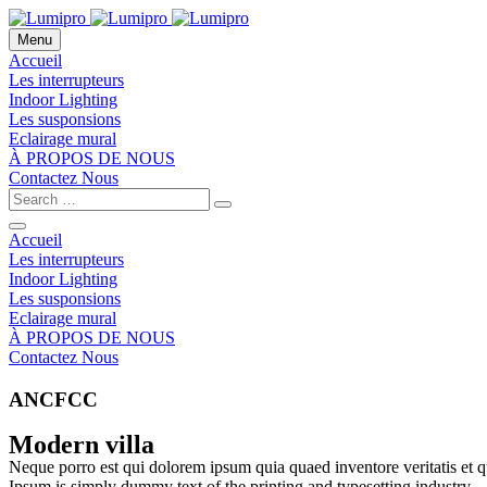
Menu
Accueil
Les interrupteurs
Indoor Lighting
Les susponsions
Eclairage mural
À PROPOS DE NOUS
Contactez Nous
Accueil
Les interrupteurs
Indoor Lighting
Les susponsions
Eclairage mural
À PROPOS DE NOUS
Contactez Nous
ANCFCC
Modern villa
Neque porro est qui dolorem ipsum quia quaed inventore veritatis et quas
Ipsum is simply dummy text of the printing and typesetting industry.